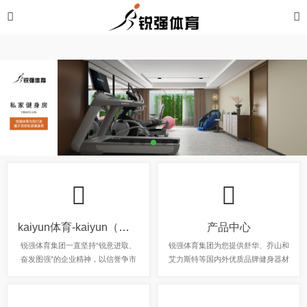
kaiyun体育
kaiyun体育-kaiyun（中国）一站式服务官网
产品中心
锐强体育集团一直坚持“锐意进取、
锐强体育集团为您提供舒华、乔山和
奋发图强”的企业精神，以信誉争市
艾力斯特等国内外优质品牌健身器材
场、以质量求生存、以效益求发展，
的优选选择。
并且拥有专业的一体化金牌售后服
务。