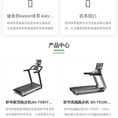
健身房kaiyun体育-kaiyun（中国）一站式服务官网
联系我们
锐强体育集团为您提供单位健身房、
锐强体育集团专业为您提供单位健身
企业健身房和私家健身房等多种健身
房、企业健身房和私家健身房等多种
房适用健身器材的kaiyun体育-kaiyu
健身房健身器材的kaiyun体育-kaiyu
n（中国）一站式服务官网 。
n（中国）一站式服务官网 ，敬请随
产品中心
时与我们联系。
products
舒华家用跑步机SH-T580T（I5）
舒华高端跑步机 SH-T9100T（V10+）
舒华I5智能家用跑步机是由舒华体育联
舒华高端跑步机SH-T9100T（V10+）
合中国体育科学学会、上海体育大学运
拥有超大高清32寸10点触控晶屏的工