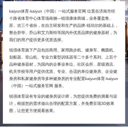
kaiyun体育-kaiyun（中国）一站式服务官网 位置在济南市经
十路省体育中心体育场南侧—锐强康体商城，业务覆盖鲁、
苏、吉三个省份，在自主研发和生产的品牌-锐珀尔的基础上，
整合舒华、乔山和艾力斯特等国内外优质品牌的健身器材，为
我们的用户提供更多优质选择。
锐强体育旗下产品包括商用、家用跑步机、健身车、椭圆机、
划船器、登山机、专业力量型训练器等二十多个系列、上百个
品种健身器材，为国内的企事业单位、社区会所、星级酒店、
机关学校等用户提供优质、专业、合适的单位健身房、企业健
身房和私家健身房等多种健身房的专业配置kaiyun体育-kaiyun
（中国）一站式服务官网 服务。
锐强体育设有专业的健身房设计师，为您提供免费的测量与设
计，根据您的需求做出合理的配置方案，并免费呈现3D效果
图，让您更方便观看效果。