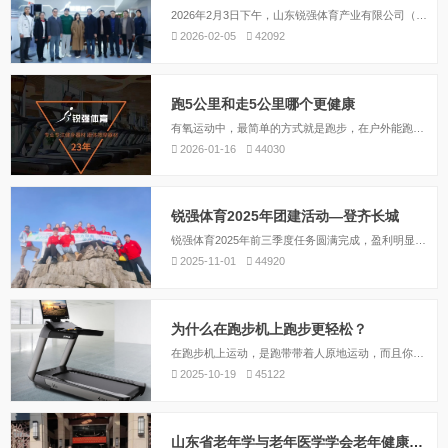
2026年2月3日下午，山东锐强体育产业有限公司（以下简称“锐强体育”）成功举办“专业引领，融合创新”主题交流活动，活动汇聚行业精英。
2026-02-05
42092
跑5公里和走5公里哪个更健康
有氧运动中，最简单的方式就是跑步，在户外能跑，室内有跑步机的也能跑，这时候要问跑步五公里和走路5公里，哪个更健康？对大多数人来说，跑步更健康，但是对于体重较重，没有跑步基础，或者心肺功能较差，不愿意锻炼的人来说，完成走路5公里可能都费劲的人来说，走路或者是不错的锻炼方式。
2026-01-16
44030
锐强体育2025年团建活动—登齐长城
锐强体育2025年前三季度任务圆满完成，盈利明显，为激励全体员工凝心聚力、冲刺四季度及年度总目标，公司于2025年11月1日隆重举行“登高望远，再攀新高”主题团建活动。
2025-11-01
44920
为什么在跑步机上跑步更轻松？
在跑步机上运动，是跑带带着人原地运动，而且你可以在跑步过程中听音乐、看电视，甚至玩游戏，通过这些来分散注意力，整个过程就没那么痛苦了。
2025-10-19
45122
山东省老年学与老年医学学会老年健康运动干预数字化管理专业委员会成立大会暨专家学术交流会圆满落幕